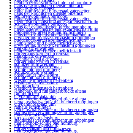
kinderkrippe halsbach
neubau maria-scholz-schule bad homburg
haus der kirchlichen dienste biberach
kinderkrippe halsbach
rathausumfeld mit bürgersaal vaterstetten
haus der kirchlichen dienste biberach
seniorenwohnhaus bürmoos
rathausumfeld mit bürgersaal vaterstetten
niederösterreichische landesgartenschau tulln
seniorenwohnhaus bürmoos
haus der evangelischen kirche mannheim
niederösterreichische landesgartenschau tulln
buddenberg-areal korntal-münchingen
haus der evangelischen kirche mannheim
erweiterung mörike-gymnasium göppingen
buddenberg-areal korntal-münchingen
hauptstraße und plätze mellrichstadt
erweiterung mörike-gymnasium göppingen
marktplatz ellwangen
hauptstraße und plätze mellrichstadt
bürgerhaus kernen im remstal
marktplatz ellwangen
kirchplatz saal a.d. donau
bürgerhaus kernen im remstal
schulzentrum wernau
kirchplatz saal a.d. donau
schule mit hort nürnberg
schulzentrum wernau
postquartier ravensburg
schule mit hort nürnberg
westliche innenstadt herrenberg
postquartier ravensburg
rgu münchen
westliche innenstadt herrenberg
lennepark und fußgängerbrücke altena
rgu münchen
citybahnhofsplatz ulm
lennepark und fußgängerbrücke altena
gemeinschaftsschule mit bücherei möglingen
citybahnhofsplatz ulm
rathaus remchingen
gemeinschaftsschule mit bücherei möglingen
städtisches verwaltungszentrum göppingen
rathaus remchingen
kreuzschule regensburg
städtisches verwaltungszentrum göppingen
maria-scholz-schule bad homburg
kreuzschule regensburg
bürgerzentrum bischofswiesen
maria-scholz-schule bad homburg