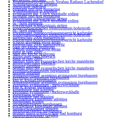
Realisierungswettbewerb Neubau Rathaus Lachendorf
wohnbebauung in altötting
oberschule radebeul
turnhalle und hort germering
wohnbebauung in altötting
gymnasium mit 3-fach sporthalle erding
turnhalle und hort germering
erweiterung schulzentrum stetten
gymnasium mit 3-fach sporthalle erding
hs / borg mittersill
erweiterung schulzentrum stetten
sonderpädagogisches förderzentrum hohenroth
hs / borg mittersill
erweiterung bundesverfassungsgericht karlsruhe
sonderpädagogisches förderzentrum hohenroth
gartenschau 2006 marktredwitz
erweiterung bundesverfassungsgericht karlsruhe
schloss dornberg gross gerau
gartenschau 2006 marktredwitz
haus der kirche heilbronn
schloss dornberg gross gerau
natur in rain 2009
haus der kirche heilbronn
alfons-auer-haus biberach
natur in rain 2009
neubau haus der evangelischen kirche mannheim
alfons-auer-haus biberach
passage altötting
neubau haus der evangelischen kirche mannheim
aventinus-gymnasium burghausen
passage altötting
doppelsporthalle aventinus gymnasium burghausen
aventinus-gymnasium burghausen
kita st. konrad burghausen
doppelsporthalle aventinus gymnasium burghausen
aventinus gymnasium - mehrzweckhalle
kita st. konrad burghausen
kurgebäude bad kötzting
aventinus gymnasium - mehrzweckhalle
bürgerhaus kernen
kurgebäude bad kötzting
erschließung kapellplatz atlötting
bürgerhaus kernen
sportkindergarten burghausen
erschließung kapellplatz atlötting
handwerkskammer dresden
sportkindergarten burghausen
neubau maria-scholz-schule bad homburg
handwerkskammer dresden